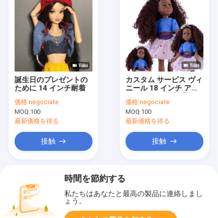
誕生日のプレゼントの
カスタム サービス ヴィ
ために 14 インチ耐着
ニール 18 インチ アメ
リカン ドール 幅広いス
価格:
negociate
価格:
negociate
タイル
MOQ:
100
MOQ:
100
最新価格を得る
最新価格を得る
接触
接触
時間を節約する
私たちはあなたと最高の製品に連絡しまし
ょう。