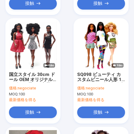
接触
接触
国立スタイル 30cm ド
SQ098 ビューティ カ
ール OEM オリジナル
スタムビニール人形 12
デザイン 異なる衣装 ス
インチ バービー人形 女
価格:
negociate
価格:
negociate
タイルケースショー
の子のプレゼント
MOQ:
100
MOQ:
100
最新価格を得る
最新価格を得る
接触
接触