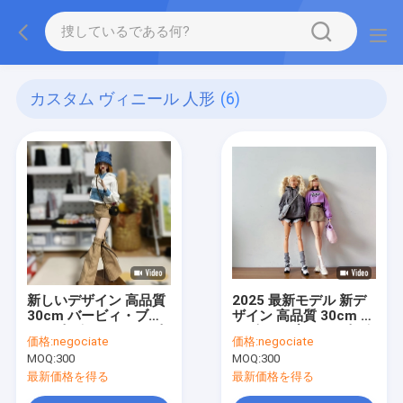
カスタム ヴィニール 人形
(6)
新しいデザイン 高品質
2025 最新モデル 新デ
30cm バービィ・ブラ
ザイン 高品質 30cm バ
イス 人形 服 1/6 Bjd 人
ービー・ブライス 人形
価格:
negociate
価格:
negociate
形
衣装 1/6 bjd 人形
MOQ:
300
MOQ:
300
最新価格を得る
最新価格を得る