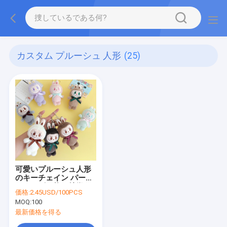
カスタム プルーシュ 人形
(25)
可愛いプルーシュ人形
のキーチェイン パーソ
ナライズ可能な特徴と
価格:
2.45USD/100PCS
素材
MOQ:
100
最新価格を得る